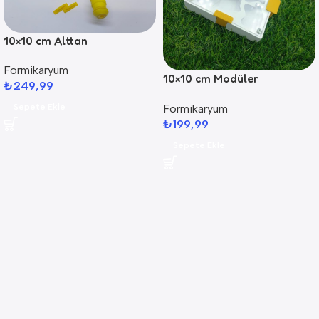
10×10 cm Alttan
Nemlendirmeli Formikaryum
Formikaryum
10×10 cm Modüler
₺
249,99
Formikaryum
Formikaryum
Sepete Ekle
₺
199,99
Sepete Ekle