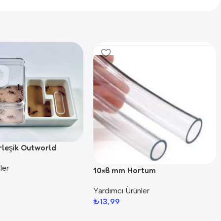
rleşik Outworld
ler
10×8 mm Hortum
Yardımcı Ürünler
₺
13,99