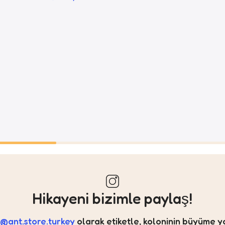
Hikayeni bizimle paylaş!
a
@ant.store.turkey
olarak etiketle, koloninin büyüme y