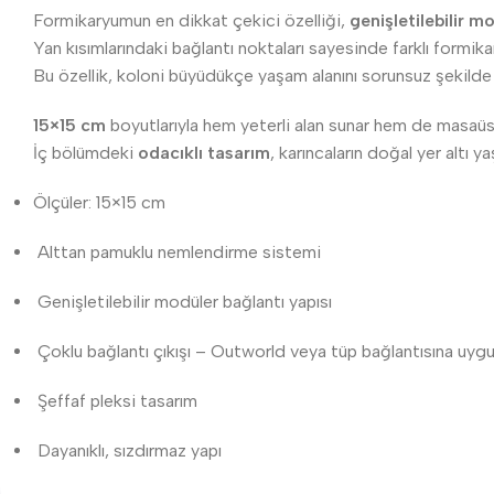
Formikaryumun en dikkat çekici özelliği,
genişletilebilir m
Yan kısımlarındaki bağlantı noktaları sayesinde farklı formik
Bu özellik, koloni büyüdükçe yaşam alanını sorunsuz şekilde 
15×15 cm
boyutlarıyla hem yeterli alan sunar hem de masaüstü
İç bölümdeki
odacıklı tasarım
, karıncaların doğal yer altı
Ölçüler: 15×15 cm
Alttan pamuklu nemlendirme sistemi
Genişletilebilir modüler bağlantı yapısı
Çoklu bağlantı çıkışı – Outworld veya tüp bağlantısına uyg
Şeffaf pleksi tasarım
Dayanıklı, sızdırmaz yapı