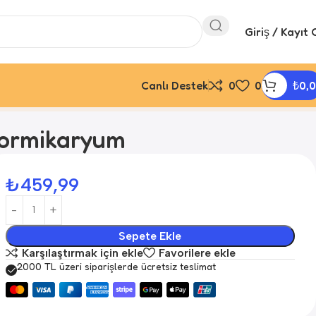
Giriş / Kayıt 
Canlı Destek
0
0
₺
0,
Formikaryum
₺
459,99
Sepete Ekle
Karşılaştırmak için ekle
Favorilere ekle
2000 TL üzeri siparişlerde ücretsiz teslimat