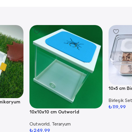
10×5 cm Bi
Birleşik Set
rmikaryum
₺
119,99
10x10x10 cm Outworld
Outworld
,
Teraryum
₺
249,99