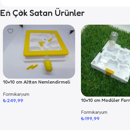
En Çok Satan Ürünler
10×10 cm Alttan Nemlendirmeli
Formikaryum
Formikaryum
10×10 cm Modüler Fo
₺
249,99
Formikaryum
₺
199,99