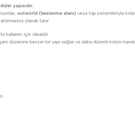
odüler yapısıdır.
aryumlar,
outworld (beslenme alanı)
veya tüp sistemleriyle kolayc
artırmanıza olanak tanır.
 kullanım için idealdir.
 yaşam düzenine benzer bir yapı sağlar ve daha düzenli koloni harek
un