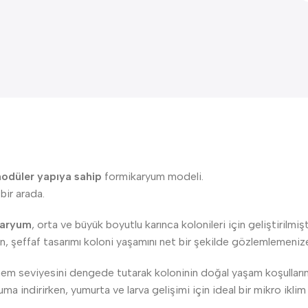
modüler yapıya sahip
formikaryum modeli.
bir arada.
ikaryum
, orta ve büyük boyutlu karınca kolonileri için geliştirilmişt
en, şeffaf tasarımı koloni yaşamını net bir şekilde gözlemlemenize
 nem seviyesini dengede tutarak koloninin doğal yaşam koşullarını
a indirirken, yumurta ve larva gelişimi için ideal bir mikro iklim 