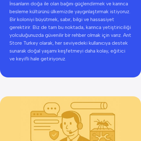
İnsanların doğa ile olan bağını güçlendirmek ve karınca
besleme kültürünü ülkemizde yaygınlaştırmak istiyoruz.
Bir koloniyi büyütmek, sabır, bilgi ve hassasiyet
gerektirir. Biz de tam bu noktada, karınca yetiştiriciliği
yolculuğunuzda güvenilir bir rehber olmak için varız. Ant
Store Turkey olarak, her seviyedeki kullanıcıya destek
sunarak doğal yaşamı keşfetmeyi daha kolay, eğitici
ve keyifli hale getiriyoruz.