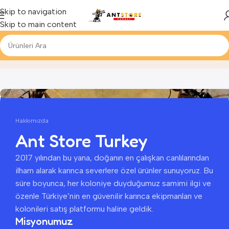
Skip to navigation
Skip to main content
Hakkımızda
Ana Sayfa
Hakkımızda
Hakkımızda
Ant Store Turkey
2017 yılından bu yana, doğanın en çalışkan canlılarından
ilham alarak karınca severlere özel ürünler sunuyoruz. Bu
süre boyunca, her koloniye duyduğumuz samimi ilgi ve
özenle Türkiye’nin en güvenilir karınca ekipmanları ve
kolonileri satış platformu haline geldik.
Misyonumuz