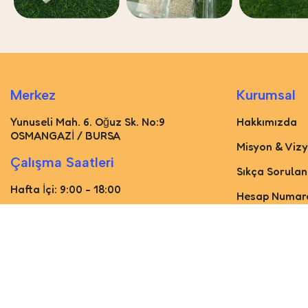
Merkez
Kurumsal
Yunuseli Mah. 6. Oğuz Sk. No:9
Hakkımızda
OSMANGAZİ / BURSA
Misyon & Viz
Çalışma Saatleri
Sıkça Sorulan
Hafta İçi: 9:00 - 18:00
Hesap Numara
Cumartesi: 10:00 - 16:00
Müşteri Hizme
Bültenimize kaydolun