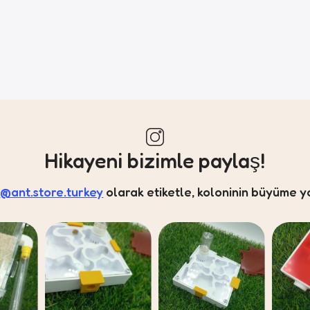
Hikayeni bizimle paylaş!
a
@ant.store.turkey
olarak etiketle, koloninin büyüme y