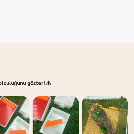
olculuğunu göster! 🐜