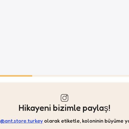
Hikayeni bizimle paylaş!
a
@ant.store.turkey
olarak etiketle, koloninin büyüme y