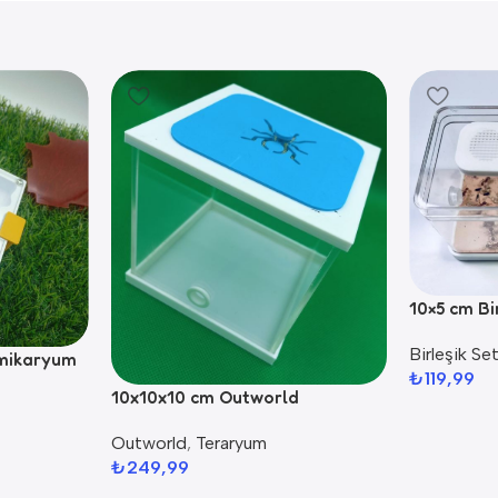
10×5 cm Bi
Birleşik Set
rmikaryum
₺
119,99
10x10x10 cm Outworld
Outworld
,
Teraryum
₺
249,99