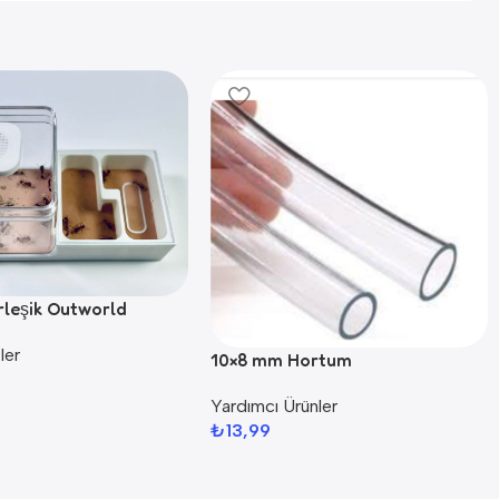
rleşik Outworld
ler
10×8 mm Hortum
Yardımcı Ürünler
₺
13,99