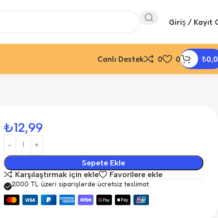
Giriş / Kayıt 
Canlı Destek
0
0
₺
0,
₺
12,99
Sepete Ekle
Karşılaştırmak için ekle
Favorilere ekle
2000 TL üzeri siparişlerde ücretsiz teslimat