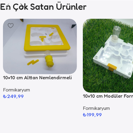
En Çok Satan Ürünler
10×10 cm Alttan Nemlendirmeli
Formikaryum
Formikaryum
10×10 cm Modüler Fo
₺
249,99
Formikaryum
₺
199,99