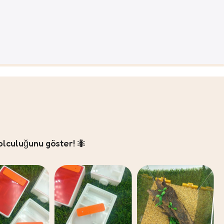
olculuğunu göster! 🐜