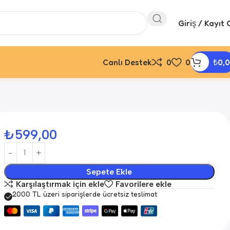
Giriş / Kayıt 
Canlı Destek
0
0
₺
0,
₺
599,00
Sepete Ekle
Karşılaştırmak için ekle
Favorilere ekle
2000 TL üzeri siparişlerde ücretsiz teslimat