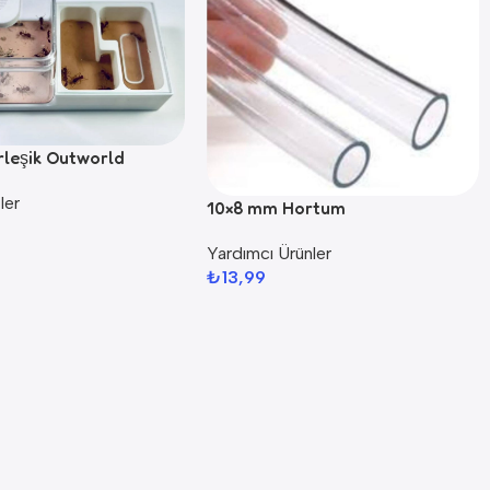
rleşik Outworld
ler
10×8 mm Hortum
Yardımcı Ürünler
₺
13,99