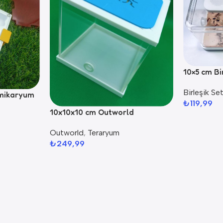
10×5 cm Bi
Birleşik Set
rmikaryum
₺
119,99
10x10x10 cm Outworld
Outworld
,
Teraryum
₺
249,99