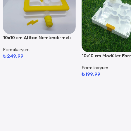
10×10 cm Alttan Nemlendirmeli
Formikaryum
Formikaryum
10×10 cm Modüler Fo
₺
249,99
Formikaryum
₺
199,99