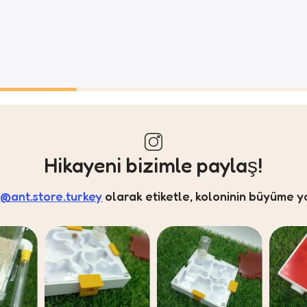
Hikayeni bizimle paylaş!
a
@ant.store.turkey
olarak etiketle, koloninin büyüme y