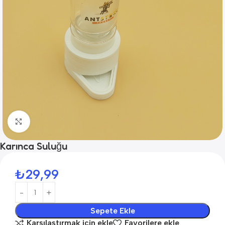
Click to enlarge
Karınca Suluğu
₺
29,99
Sepete Ekle
Karşılaştırmak için ekle
Favorilere ekle