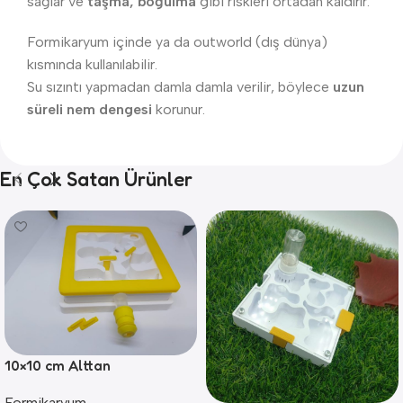
sağlar ve
taşma, boğulma
gibi riskleri ortadan kaldırır.
Formikaryum içinde ya da outworld (dış dünya)
kısmında kullanılabilir.
Su sızıntı yapmadan damla damla verilir, böylece
uzun
süreli nem dengesi
korunur.
En Çok Satan Ürünler
10×10 cm Alttan
Nemlendirmeli Formikaryum
Formikaryum